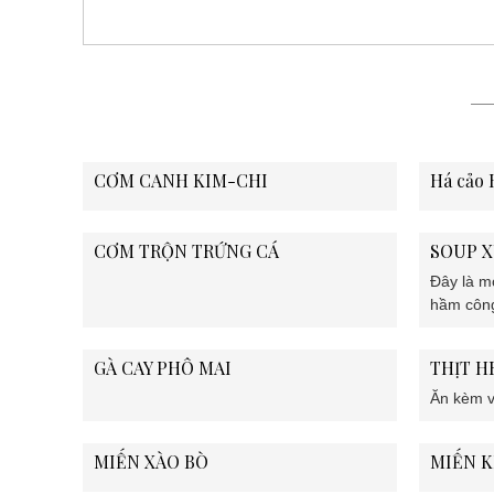
CƠM CANH KIM-CHI
Há cảo
CƠM TRỘN TRỨNG CÁ
SOUP 
Đây là m
hầm công
nêm muối 
cơm hoặc
GÀ CAY PHÔ MAI
THỊT H
sức khỏe
Ăn kèm v
MIẾN XÀO BÒ
MIẾN K