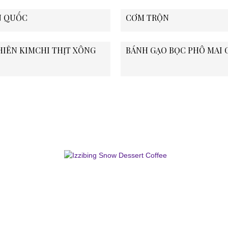
N QUỐC
CƠM TRỘN
IÊN KIMCHI THỊT XÔNG
BÁNH GẠO BỌC PHÔ MAI 
Izzibing Snow Dessert Coffe