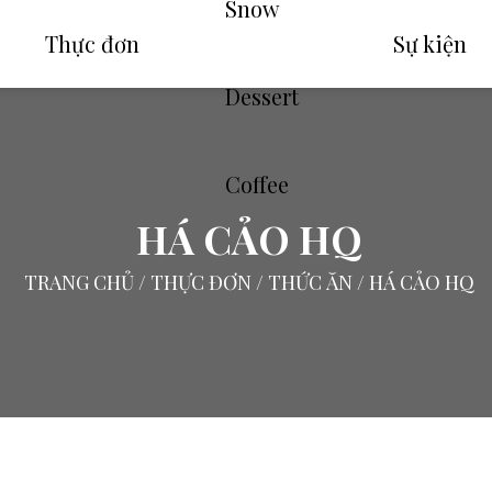
Thực đơn
Sự kiện
HÁ CẢO HQ
TRANG CHỦ
/
THỰC ĐƠN
/
THỨC ĂN
/ HÁ CẢO HQ