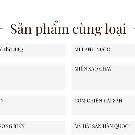
Sản phẩm cùng loại
ủ thịt BBQ
MÌ LẠNH NƯỚC
MIẾN XÀO CHAY
ON
CƠM CHIÊN HẢI SẢN
RONG BIỂN
MỲ HẢI SẢN HÀN QUỐC