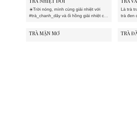
TRÀ NHIỆT ĐỚI
TRÀ VẢ
☀️Trời nóng, mình cùng giải nhiệt với
Là trà t
#trà_chanh_dây và ổi hồng giải nhiệt cả
trà đen
nhà ơi☀️
hè nóng
TRÀ MẬN MƠ
TRÀ Đ