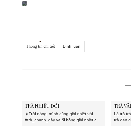
Bình luận
Thông tin chi tiết
TRÀ NHIỆT ĐỚI
TRÀ VẢ
☀️Trời nóng, mình cùng giải nhiệt với
Là trà tr
#trà_chanh_dây và ổi hồng giải nhiệt cả
trà đen 
nhà ơi☀️
hè nóng 