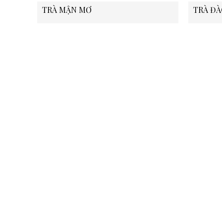
TRÀ MẬN MƠ
TRÀ ĐÀ
Địa chỉ:
49 Phổ Quang, Phường Tân Sơn
Hoà ( P. 2, Q. Tân Bình cũ),
Tp. Hồ Chí Minh